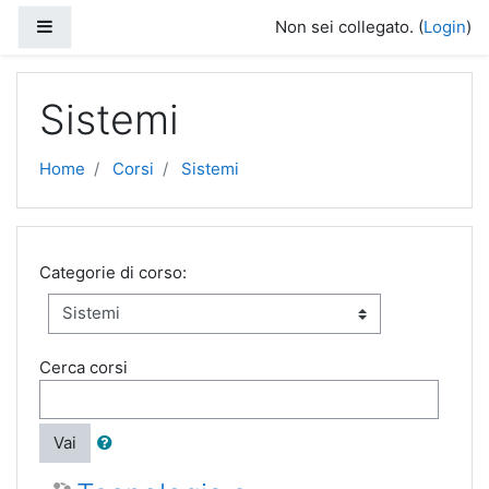
Vai al contenuto principale
Pannello laterale
Non sei collegato. (
Login
)
Sistemi
Home
Corsi
Sistemi
Categorie di corso:
Cerca corsi
Vai