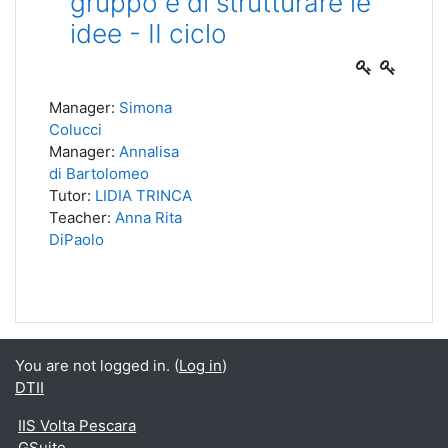
gruppo e di strutturare le
idee - II ciclo
Manager:
Simona
Colucci
Manager:
Annalisa
di Bartolomeo
Tutor:
LIDIA TRINCA
Teacher:
Anna Rita
DiPaolo
You are not logged in. (
Log in
)
DTII
IIS Volta Pescara
GSuite