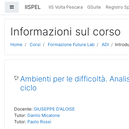
Vai al contenuto principale
IISPEL
Pannello laterale
IIS Volta Pescara
GSuite
Registro Sp
Informazioni sul corso
Home
Corsi
Formazione Future Lab
ADI
Introd
Ambienti per le difficoltà. Analis
ciclo
Docente:
GIUSEPPE D'ALOISE
Tutor:
Danilo Micalone
Tutor:
Paolo Rossi