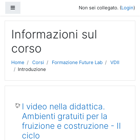
Vai al contenuto principale
Pannello laterale
Non sei collegato. (
Login
)
Informazioni sul
corso
Home
Corsi
Formazione Future Lab
VDII
Introduzione
I video nella didattica.
Ambienti gratuiti per la
fruizione e costruzione - II
ciclo