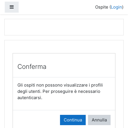
Vai al contenuto principale
Pannello laterale
Ospite (
Login
)
Conferma
Gli ospiti non possono visualizzare i profili
degli utenti. Per proseguire è necessario
autenticarsi.
Continua
Annulla