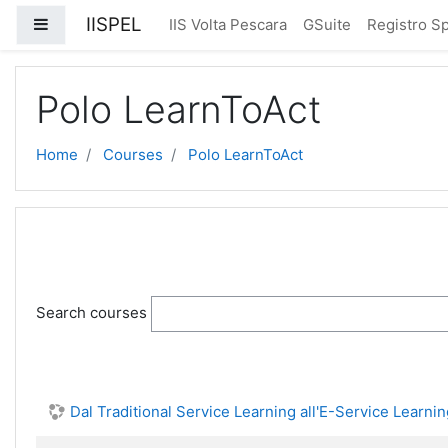
Skip to main content
IISPEL
Side panel
IIS Volta Pescara
GSuite
Registro Sp
Polo LearnToAct
Home
Courses
Polo LearnToAct
Search courses
Dal Traditional Service Learning all'E-Service Learni