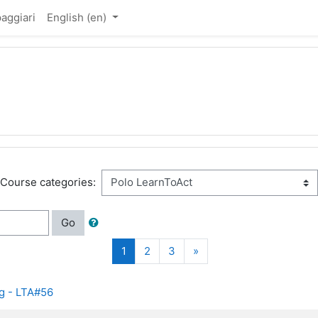
aggiari
English ‎(en)‎
Course categories:
Go
(current)
Next
1
2
3
»
ng - LTA#56