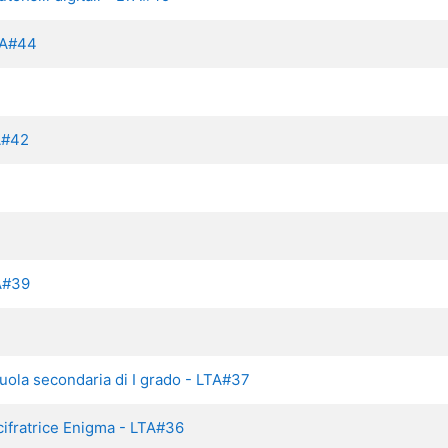
LTA#44
TA#42
TA#39
cuola secondaria di I grado - LTA#37
a cifratrice Enigma - LTA#36