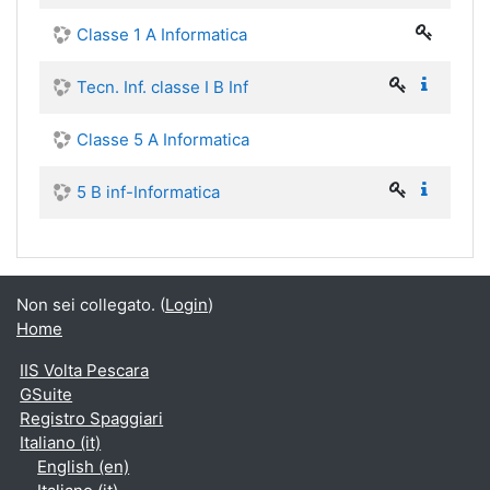
Classe 1 A Informatica
Tecn. Inf. classe I B Inf
Classe 5 A Informatica
5 B inf-Informatica
Non sei collegato. (
Login
)
Home
IIS Volta Pescara
GSuite
Registro Spaggiari
Italiano ‎(it)‎
English ‎(en)‎