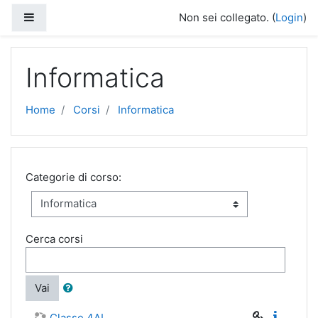
Vai al contenuto principale
Pannello laterale
Non sei collegato. (
Login
)
Informatica
Home
Corsi
Informatica
Categorie di corso:
Cerca corsi
Vai
Classe 4AL