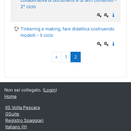
collaborativa di documenti e di altri contenuti -
2° ciclo
Tinkering e making, fare didattica costruendo
modelli - II ciclo
Precedente
(zttuale)
«
1
2
Non sei collegato. (
Login
)
Home
IIS Volta Pescara
GSuite
Registro Spaggiari
Italiano ‎(it)‎